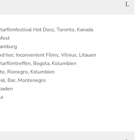
arfilmfestival Hot Docs, Toronto, Kanada
fest
Hamburg
d hoc: Inconvenient Films, Vilnius, Litauen
tarfilmtreffen, Bogota, Kolumbien
nte, Rionegro, Kolumbien
val, Bar, Montenegro
sbaden
le