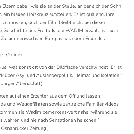
 Eltern dabei, wie sie an der Stelle, an der sich der Sohn
 ein blaues Holzkreuz aufstellen. Es ist quälend, ihre
 zu müssen, doch der Film bleibt nicht bei dieser
e Geschichte des Freitods, die WADIM erzählt, ist auch
as Zusammenwachsen Europas nach dem Ende des
el Online)
kus, was sonst oft von der Bildfläche verschwindet. Er ist
 über Asyl und Ausländerpolitik, Heimat und Isolation.“
mburger Abendblatt)
ten auf einen Erzähler aus dem Off und lassen
unde und Weggefährten sowie zahlreiche Familienvideos
o kommen sie Wadim bemerkenswert nahe, während sie
nz wahren und nie nach Sensationen heischen.“
 Osnabrücker Zeitung )