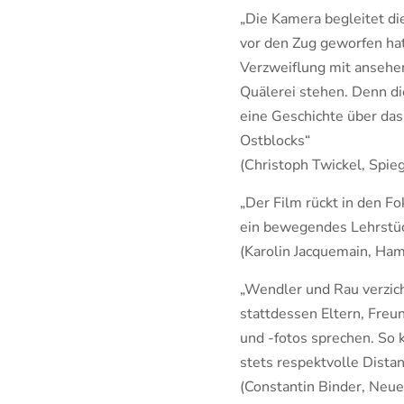
„Die Kamera begleitet die
vor den Zug geworfen hat,
Verzweiflung mit ansehen
Quälerei stehen. Denn di
eine Geschichte über d
Ostblocks“
(Christoph Twickel, Spieg
„Der Film rückt in den Fo
ein bewegendes Lehrstück
(Karolin Jacquemain, Ha
„Wendler und Rau verzich
stattdessen Eltern, Fre
und -fotos sprechen. S
stets respektvolle Dista
(Constantin Binder, Neue