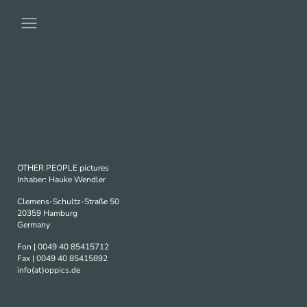
OTHER PEOPLE pictures
Inhaber: Hauke Wendler
Clemens-Schultz-Straße 50
20359 Hamburg
Germany
Fon | 0049 40 85415712
Fax | 0049 40 85415892
info(at)oppics.de