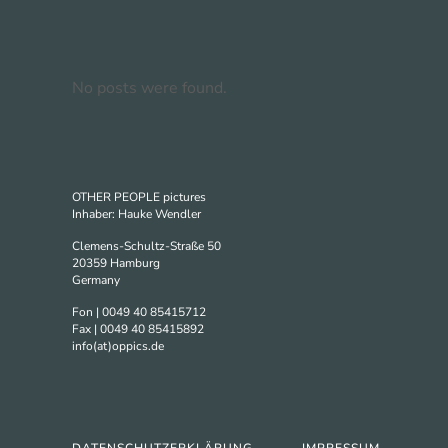
No posts were found.
OTHER PEOPLE pictures
Inhaber: Hauke Wendler
Clemens-Schultz-Straße 50
20359 Hamburg
Germany
Fon | 0049 40 85415712
Fax | 0049 40 85415892
info(at)oppics.de